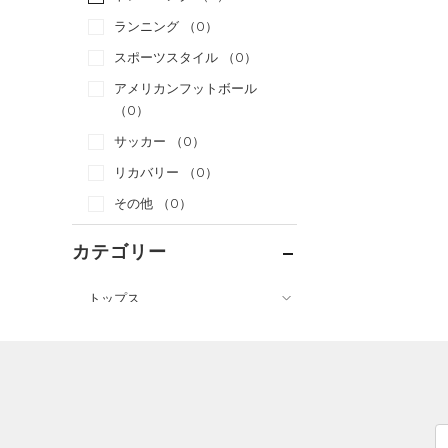
ランニング
（0）
スポーツスタイル
（0）
アメリカンフットボール
（0）
サッカー
（0）
リカバリー
（0）
その他
（0）
カテゴリー
トップス
ボトムス
すべてのトップス
アクセサリー
すべてのボトムス
（3）
ベースレイヤー
すべてのアクセサリー
（4）
レギンス&タイツ
（1）
Tシャツ
（0）
バックパック
（0）
ショートパンツ
（0）
タンクトップ