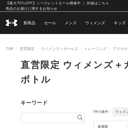
【最大75%OFF】シークレットセール開催中 ｜ 詳細はこちら
商品のお届けに関するお知らせ
新商品
セール
メンズ
ウィメンズ
キッズ
TOP
直営限定
ウィメンズ＋ガールズ
トレーニング
アクセサ
直営限定 ウィメンズ＋
ボトル
キーワード
選択中の条件：
ウィメ
新着順