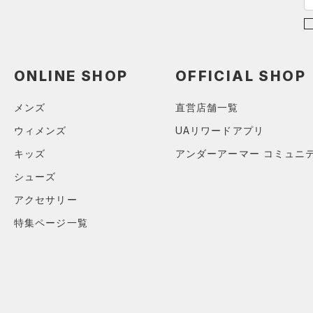
ショルダー＆トートバッグ
（0）
パンツ(ロングパンツ)
（0）
ポロシャツ
（0）
（0）
スウェット＆フリース
（0）
ロングTシャツ
（0）
サックパック
（0）
アンダーウェア
（0）
パーカー&トレーナー
（0）
ウェストバッグ
ONLINE SHOP
OFFICIAL SHOP
（0）
スカート
（0）
ジャケット
（1）
ダッフルバッグ
（0）
メンズ
直営店舗一覧
スイムウェア
（0）
ジャージ
（0）
キャップ＆ビーニー
ウィメンズ
UAリワードアプリ
（0）
ベスト
（0）
ベルト
キッズ
アンダーアーマー コミュニ
（0）
ダウン・コート
（0）
グローブ・手袋
シューズ
（2）
スポーツブラ
（0）
アイウェア
アクセサリー
（0）
セットアップ
リストバンド＆ヘッドバンド
特集ページ一覧
（0）
（0）
スイムウェア
（0）
スポーツマスク
（0）
ソックス
（0）
ネックウォーマー