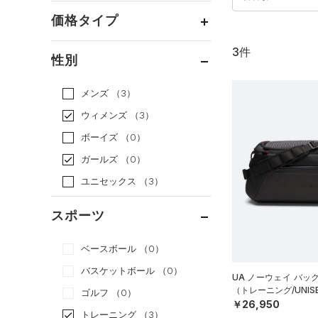
価格タイプ
3件
通常価格
（3）
性別
セール
（0）
メンズ
（3）
ウィメンズ
（3）
ボーイズ
（0）
ガールズ
（0）
ユニセックス
（3）
スポーツ
ベースボール
（0）
バスケットボール
（0）
UA ノーウェイ バッ
（トレーニング/UNIS
ゴルフ
（0）
￥26,950
トレーニング
（3）