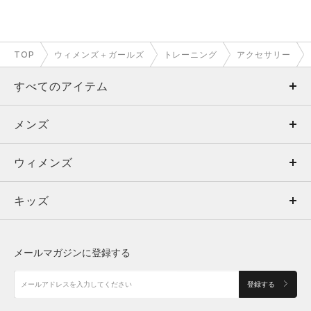
TOP
ウィメンズ＋ガールズ
トレーニング
アクセサリー
すべてのアイテム
メンズ
メンズ
ウィメンズ
トップス
ウィメンズ
キッズ
トップス
ボトムス
キッズ
トップス
ボトムス
シューズ
シューズ
メールマガジンに登録する
ボトムス
シューズ
アクセサリー
アクセサリー
登録する