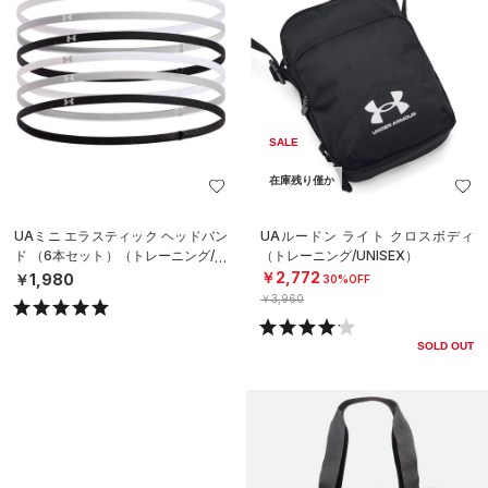
SALE
在庫残り僅か
UAミニ エラスティック ヘッドバン
UAルードン ライト クロスボディ
ド （6本セット）（トレーニング/W
（トレーニング/UNISEX）
OMEN）
￥2,772
￥1,980
30%OFF
￥3,960
SOLD OUT