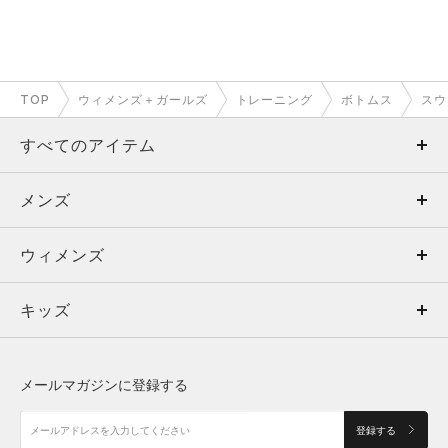
TOP
ウィメンズ＋ガールズ
トレーニング
ボトムス
スウ
すべてのアイテム
メンズ
メンズ
ウィメンズ
トップス
ウィメンズ
キッズ
トップス
ボトムス
キッズ
トップス
ボトムス
シューズ
シューズ
メールマガジンに登録する
ボトムス
シューズ
アクセサリー
アクセサリー
登録する