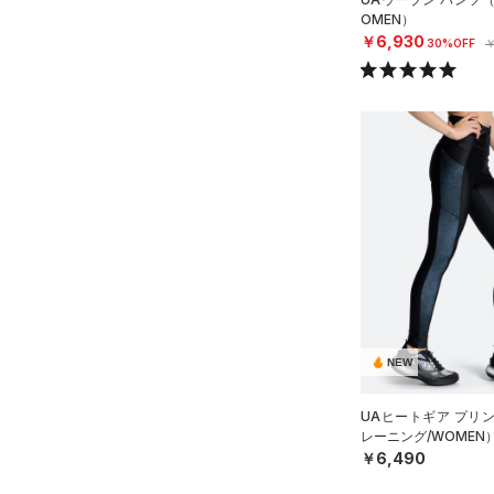
34X34
OMEN）
34X36
￥6,930
30%OFF
￥
36X32
36X34
36X36
38X32
38X34
38X36
40X32
40X34
40X36
NEW
FREE
ONESIZE
UAヒートギア プリ
レーニング/WOMEN
￥6,490