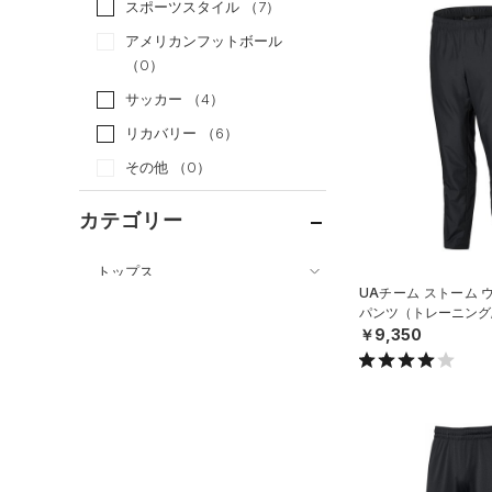
スポーツスタイル
（7）
アメリカンフットボール
（0）
サッカー
（4）
リカバリー
（6）
その他
（0）
カテゴリー
トップス
UAチーム ストーム 
ボトムス
すべてのトップス
パンツ（トレーニング/U
￥9,350
すべてのボトムス
（11）
ベースレイヤー
（22）
レギンス&タイツ
（45）
Tシャツ
（11）
ショートパンツ
（7）
タンクトップ
（15）
パンツ(ロングパンツ)
（2）
ポロシャツ
（2）