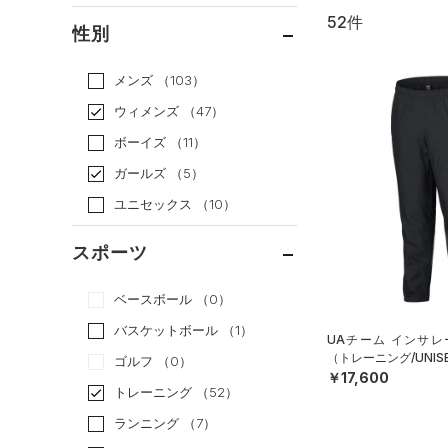
52件
通常価格
（35）
性別
セール
（17）
メンズ
（103）
ウィメンズ
（47）
ボーイズ
（11）
ガールズ
（5）
ユニセックス
（10）
スポーツ
ベースボール
（0）
バスケットボール
（1）
UAチーム インサレ
（トレーニング/UNIS
ゴルフ
（0）
￥17,600
トレーニング
（52）
ランニング
（7）