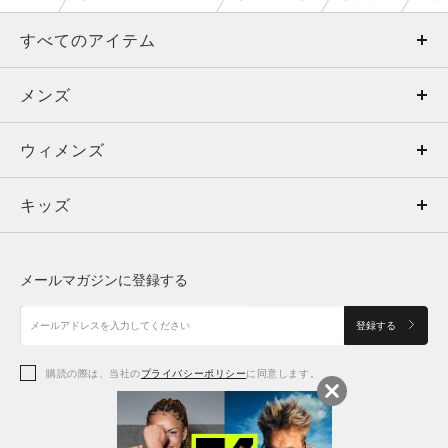
すべてのアイテム
メンズ
メンズ
ウィメンズ
トップス
ウィメンズ
キッズ
トップス
ボトムス
キッズ
トップス
ボトムス
シューズ
シューズ
メールマガジンに登録する
ボトムス
シューズ
アクセサリー
アクセサリー
登録する
シューズ
アクセサリー
購読の際は、当社の
プライバシーポリシー
に同意します。
アクセサリー
スポーツブラ