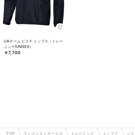
UAチーム ピステ トップス（トレー
ニング/UNISEX）
￥7,700
TOP
ウィメンズ＋ガールズ
トレーニング
トップス
ジャ