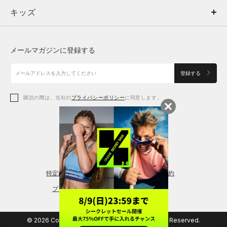
キッズ
トップス
ボトムス
キッズ
トップス
ボトムス
シューズ
シューズ
メールマガジンに登録する
ボトムス
シューズ
アクセサリー
アクセサリー
登録する
シューズ
アクセサリー
購読の際は、当社の
プライバシーポリシー
に同意します。
アクセサリー
スポーツブラ
レギンス＆タイツ
特定商取引法に基づく通販の表記
会員規約
プライバシーポリシー
© 2026 Copyright DOME Corporation. All Rights Reserved.