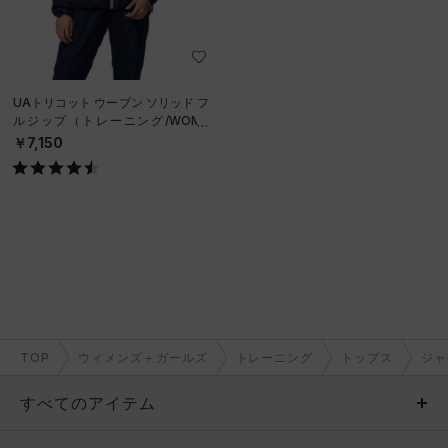
UAトリコット ウーブン ソリッド フ
ルジップ（トレーニング/WOME
N）
￥7,150
TOP
ウィメンズ＋ガールズ
トレーニング
トップス
ジャ
すべてのアイテム