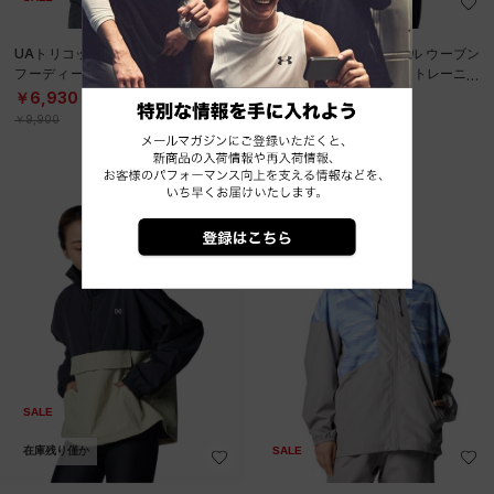
UAトリコット ウーブン フルジップ
UAトリコット クリンクル ウーブン
フーディー（トレーニング/WOME
フルジップ ジャケット（トレーニン
N）
グ/WOMEN）
￥6,930
￥9,240
30%OFF
30%OFF
￥9,900
￥13,200
SALE
在庫残り僅か
SALE