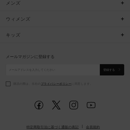
メンズ
メンズ
ウィメンズ
トップス
ウィメンズ
キッズ
トップス
ボトムス
キッズ
トップス
ボトムス
シューズ
シューズ
メールマガジンに登録する
ボトムス
シューズ
アクセサリー
アクセサリー
登録する
シューズ
アクセサリー
購読の際は、当社の
プライバシーポリシー
に同意します。
アクセサリー
スポーツブラ
レギンス＆タイツ
特定商取引法に基づく通販の表記
会員規約