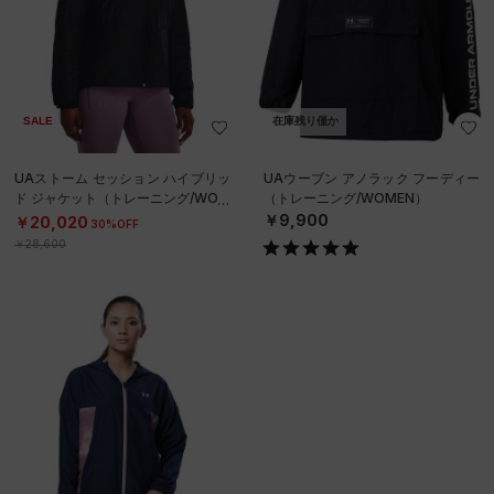
SALE
在庫残り僅か
UAストーム セッション ハイブリッ
UAウーブン アノラック フーディー
ド ジャケット（トレーニング/WOM
（トレーニング/WOMEN）
EN）
￥9,900
￥20,020
30%OFF
￥28,600