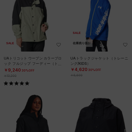
SALE
SALE
在庫残り僅か
UAトリコット ウーブン カラーブロ
UAトラックジャケット（トレーニ
ック フルジップ フーディー（トレ
ング/KIDS）
ーニング/WOMEN）
￥4,620
￥9,240
30%OFF
30%OFF
￥6,600
￥13,200