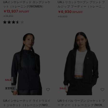
UAインサレーテッド ロングジャケ
UAトリコットウーブン プリント フ
ット（トレーニング/WOMEN）
ルジップ フーディー（トレーニン
グ/WOMEN）
￥13,937
￥6,930
30%OFF
30%OFF
￥19,910
￥9,900
SALE
直営限定
SALE
UAインサレーテッド ライトウエイ
UAライバル ウーブン ジャケット フ
ト ジャケット（トレーニング/WOM
ーディー（トレーニング/WOME