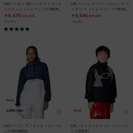
UAナイロン 1/2ジップ トリコット
UAメッシュ ウーブン フルジップ フ
ジャケット（トレーニング/WOME
ーディー（トレーニング/WOME
N）
N）
￥8,470
￥6,545
30%OFF
30%OFF
￥12,100
￥9,350
SALE
在庫残り僅か
SALE
UAウーブン アノラック（トレーニ
UAトラックジャケット（トレーニ
ング/WOMEN）
ング/KIDS）