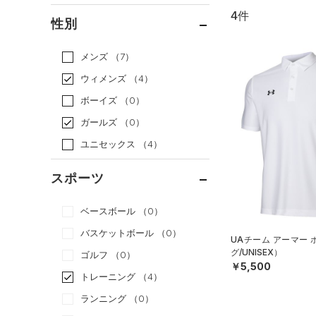
4件
通常価格
（4）
性別
セール
（0）
メンズ
（7）
ウィメンズ
（4）
ボーイズ
（0）
ガールズ
（0）
ユニセックス
（4）
スポーツ
ベースボール
（0）
バスケットボール
（0）
UAチーム アーマー
グ/UNISEX）
ゴルフ
（0）
￥5,500
トレーニング
（4）
ランニング
（0）