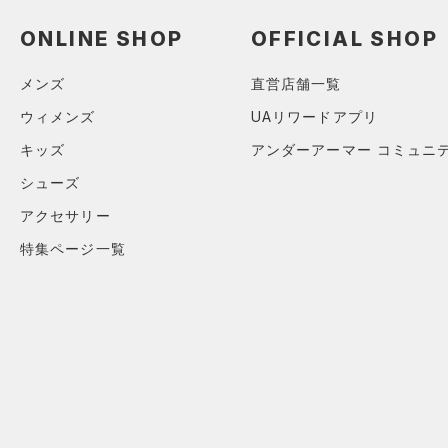
（5）
ロングTシャツ
ONLINE SHOP
OFFICIAL SHOP
（4）
パーカー&トレーナー
（5）
ジャケット
メンズ
直営店舗一覧
（2）
ジャージ
ウィメンズ
UAリワードアプリ
（0）
ベスト
キッズ
アンダーアーマー コミュニ
（1）
ダウン・コート
シューズ
（13）
スポーツブラ
アクセサリー
（0）
セットアップ
特集ページ一覧
（0）
スイムウェア
ボトムス
アクセサリー
すべてのボトムス
シューズ
すべてのアクセサリー
（21）
レギンス&タイツ
すべてのシューズ
（19）
バックパック
（9）
ショートパンツ
サイズ
（6）
スポーツシューズ
ショルダー＆トートバッグ