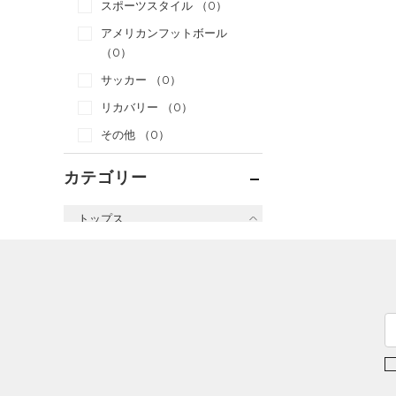
スポーツスタイル
（0）
アメリカンフットボール
（0）
サッカー
（0）
リカバリー
（0）
その他
（0）
カテゴリー
トップス
すべてのトップス
（15）
ベースレイヤー
（44）
Tシャツ
（6）
タンクトップ
（4）
ポロシャツ