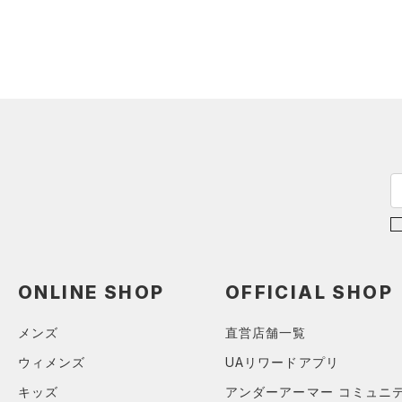
（0）
ロングTシャツ
（0）
パーカー&トレーナー
（0）
ジャケット
（0）
ジャージ
（0）
ベスト
（0）
ダウン・コート
（1）
スポーツブラ
（0）
セットアップ
（0）
スイムウェア
ボトムス
ONLINE SHOP
OFFICIAL SHOP
アクセサリー
すべてのボトムス
メンズ
直営店舗一覧
シューズ
すべてのアクセサリー
（3）
レギンス&タイツ
ウィメンズ
UAリワードアプリ
すべてのシューズ
（1）
バックパック
（0）
ショートパンツ
サイズ
キッズ
アンダーアーマー コミュニ
（1）
スポーツシューズ
ショルダー＆トートバッグ