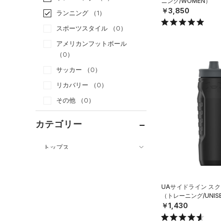
ニング/WOMEN）
￥3,850
ランニング
（1）
スポーツスタイル
（0）
アメリカンフットボール
（0）
サッカー
（0）
リカバリー
（0）
その他
（0）
カテゴリー
トップス
ボトムス
すべてのトップス
アクセサリー
すべてのボトムス
（15）
ベースレイヤー
UAサイドライン スク
すべてのアクセサリー
（25）
（トレーニング/UNIS
レギンス&タイツ
（55）
Tシャツ
￥1,430
（20）
バックパック
（13）
ショートパンツ
（9）
タンクトップ