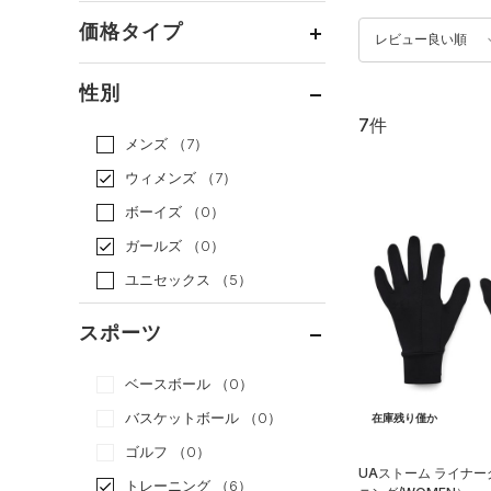
価格タイプ
レビュー良い順
通常価格
（7）
性別
セール
（0）
7件
メンズ
（7）
ウィメンズ
（7）
ボーイズ
（0）
ガールズ
（0）
ユニセックス
（5）
スポーツ
ベースボール
（0）
バスケットボール
（0）
在庫残り僅か
ゴルフ
（0）
UAストーム ライナ
トレーニング
（6）