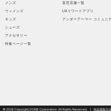
メンズ
直営店舗一覧
（3）
スリーブ
ウィメンズ
UAリワードアプリ
（5）
タオル
キッズ
アンダーアーマー コミュニ
（0）
ボール
シューズ
（0）
イヤホン＆ヘッドホン
アクセサリー
（4）
ウォーターボトル
特集ページ一覧
（0）
その他
シューズ
すべてのシューズ
サイズ
（39）
スポーツシューズ
S(22cm)
カラー
（0）
スパイク
M(23cm)
スポーツスタイルシューズ
ML(24cm)
（0）
ブラック
ホワイト
ブラウン
グリーン
L(25cm)
（1）
サンダル
XL(26cm)
© 2026 Copyright DOME Corporation. All Rights Reserved.
特定商取引