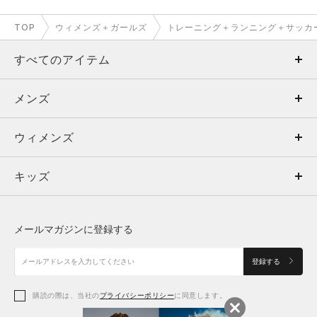
TOP
ウィメンズ＋ガールズ
トレーニング＋ランニング＋サッカ
すべてのアイテム
メンズ
メンズ
ウィメンズ
トップス
ウィメンズ
キッズ
トップス
ボトムス
キッズ
トップス
ボトムス
シューズ
シューズ
メールマガジンに登録する
ボトムス
シューズ
アクセサリー
アクセサリー
登録する
シューズ
アクセサリー
購読の際は、当社の
プライバシーポリシー
に同意します。