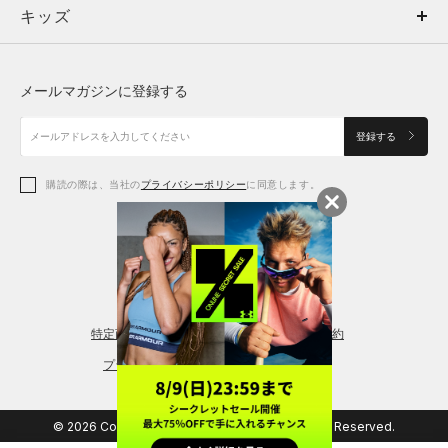
キッズ
トップス
ボトムス
キッズ
トップス
ボトムス
シューズ
シューズ
メールマガジンに登録する
ボトムス
シューズ
アクセサリー
アクセサリー
登録する
シューズ
アクセサリー
購読の際は、当社の
プライバシーポリシー
に同意します。
アクセサリー
スポーツブラ
レギンス＆タイツ
特定商取引法に基づく通販の表記
会員規約
プライバシーポリシー
© 2026 Copyright DOME Corporation. All Rights Reserved.