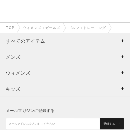
TOP
ウィメンズ＋ガールズ
ゴルフ＋トレーニング
すべてのアイテム
メンズ
メンズ
ウィメンズ
トップス
ウィメンズ
キッズ
トップス
ボトムス
キッズ
トップス
ボトムス
シューズ
シューズ
メールマガジンに登録する
ボトムス
シューズ
アクセサリー
アクセサリー
登録する