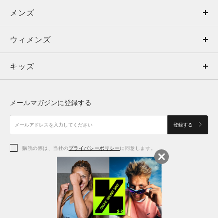
メンズ
メンズ
ウィメンズ
トップス
ウィメンズ
キッズ
トップス
ボトムス
キッズ
トップス
ボトムス
シューズ
シューズ
メールマガジンに登録する
ボトムス
シューズ
アクセサリー
アクセサリー
登録する
シューズ
アクセサリー
購読の際は、当社の
プライバシーポリシー
に同意します。
アクセサリー
スポーツブラ
レギンス＆タイツ