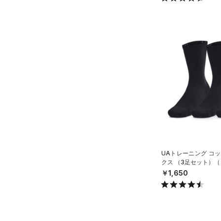
ース)
（0）
UAトレーニング コッ
クス （3足セット）（
ISEX）
￥1,650