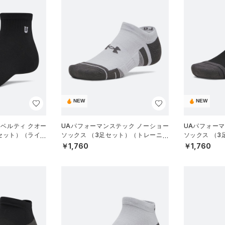
NEW
NEW
ノベルティ クオー
UAパフォーマンステック ノーショー
UAパフォー
足セット）（ライフ
ソックス （3足セット）（トレーニン
ソックス （
グ/UNISEX）
グ/UNISEX）
￥1,760
￥1,760