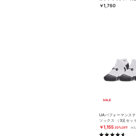
ステフィン・カリー
（0）
ISO-CHILL(アイソチル)
（0）
ーニング/UNISEX）
￥1,760
アジア限定
（0）
Tech(テック)
（0）
COLDGEAR ARMOUR(コール
ドギアアーマー)
（0）
HEATGEAR ARMOUR(ヒート
ギアアーマー)
（0）
STORM(ストーム)
（9）
COLDGEAR INFRARED(コー
ルドギアインフラレッド)
（0）
AUXETIC(オーゼティック)
（0）
SALE
Charged Cotton(チャージド
コットン)
（0）
UAパフォーマンステ
Rival Fleece(ライバルフリー
ソックス （3足セッ
ス)
（0）
グ/UNISEX）
￥1,155
30%OFF
￥1
Armour Fleece(アーマーフリ