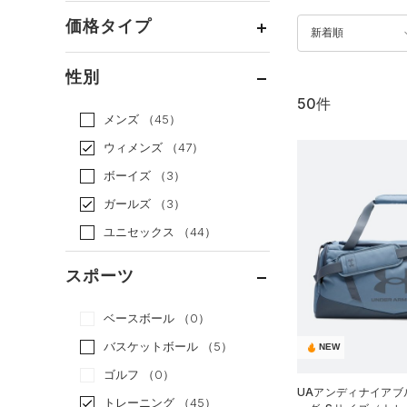
価格タイプ
新着順
通常価格
（40）
性別
セール
（10）
50件
メンズ
（45）
ウィメンズ
（47）
ボーイズ
（3）
ガールズ
（3）
ユニセックス
（44）
スポーツ
ベースボール
（0）
バスケットボール
（5）
NEW
ゴルフ
（0）
UAアンディナイアブル
トレーニング
（45）