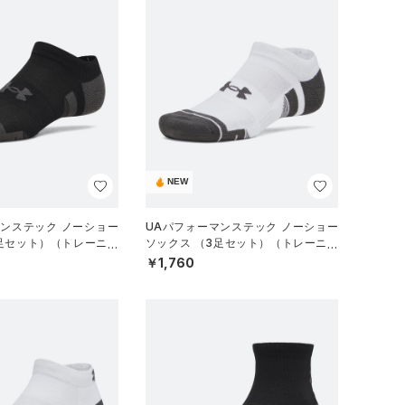
NEW
マンステック ノーショー
UAパフォーマンステック ノーショー
3足セット）（トレーニン
ソックス （3足セット）（トレーニン
グ/UNISEX）
￥1,760