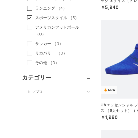
ッグ Sサイズ（トレー
X）
￥5,940
ランニング
（4）
スポーツスタイル
（5）
アメリカンフットボール
（0）
サッカー
（0）
リカバリー
（0）
その他
（0）
カテゴリー
NEW
トップス
ボトムス
すべてのトップス
UAエッセンシャル 
アクセサリー
ス （6足セット）（ト
すべてのボトムス
（21）
ベースレイヤー
S）
￥1,980
すべてのアクセサリー
（18）
レギンス&タイツ
（50）
Tシャツ
（27）
バックパック
（14）
ショートパンツ
（7）
タンクトップ