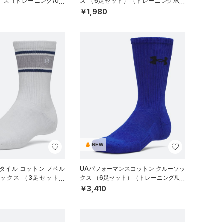
イズ（トレーニング/UNI
ス （6足セット）（トレーニング/KID
S）
￥1,980
NEW
タイル コットン ノベル
UAパフォーマンスコットン クルーソッ
ソックス （3足セット）
クス （6足セット）（トレーニング/UN
UNISEX）
ISEX）
￥3,410