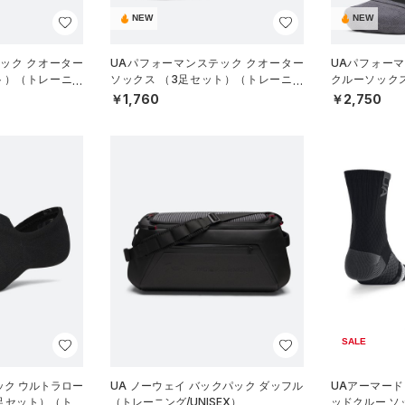
NEW
NEW
ック クオーター
UAパフォーマンステック クオーター
UAパフォー
ト）（トレーニン
ソックス （3足セット）（トレーニン
クルーソック
グ/UNISEX）
ーニング/UNIS
￥1,760
￥2,750
SALE
ック ウルトラロー
UA ノーウェイ バックパック ダッフル
UAアーマード
3足セット）（トレ
（トレーニング/UNISEX）
ッドクルー ソ