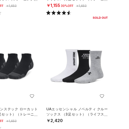
グ/UNISEX）
￥1,155
FF
￥1,650
30%OFF
￥1,650
SOLD OUT
マンステック ローカット
UAエッセンシャル ノベルティ クルー
3足セット）（トレーニン
ソックス （3足セット）（ライフスタ
イル/WOMEN）
￥2,420
FF
￥1,650