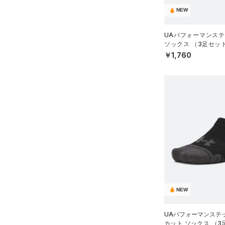
M
ブルー
パープル
レッド
イエロー
NEW
L
UAパフォーマンステ
ONESIZE
ソックス （3足セッ
オレンジ
その他
グ/UNISEX）
￥1,760
価格
テクノロジー
～
円
円
FLOW(フロー)
（0）
在庫
HOVR(ホバー)
（0）
在庫あり
CHARGED(チャージド)
（0）
限定
MICRO G(マイクロＧ)
（0）
直営限定
（1）
コレクション
TRIBASE(トライベース)
NEW
公式サイト限定
（0）
（0）
プロジェクトロック
（0）
在庫残りわずか
（1）
RUSH(ラッシュ)
（0）
UAパフォーマンステ
カット ソックス （