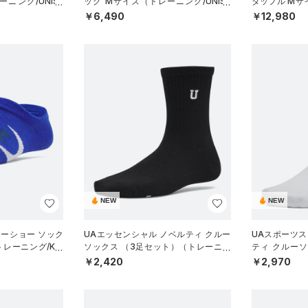
ニング/UNISE
ッグ Mサイズ（トレーニング/UNISE
ダッフル Mサ
X）
SEX）
￥6,490
￥12,980
NEW
NEW
ノーショー ソック
UAエッセンシャル ノベルティ クルー
UAスポーツス
レーニング/KID
ソックス （3足セット）（トレーニン
ティ クルー
グ/WOMEN）
（トレーニング/
￥2,420
￥2,970