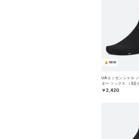
ショルダー＆トートバッグ
（25）
パンツ(ロングパンツ)
（6）
ポロシャツ
（10）
（3）
スウェット＆フリース
（9）
ロングTシャツ
（8）
サックパック
（3）
アンダーウェア
（6）
パーカー&トレーナー
（10）
ウェストバッグ
（0）
スカート
（13）
ジャケット
（15）
ダッフルバッグ
（0）
スイムウェア
（9）
ジャージ
（12）
キャップ＆ビーニー
（0）
ベスト
（0）
ベルト
NEW
（2）
ダウン・コート
（2）
グローブ・手袋
UAエッセンシャル 
（16）
スポーツブラ
ター ソックス （3
（1）
アイウェア
スタイル/UNISEX）
￥2,420
（0）
セットアップ
リストバンド＆ヘッドバンド
（2）
（0）
スイムウェア
（0）
スポーツマスク
（35）
ソックス
（0）
ネックウォーマー