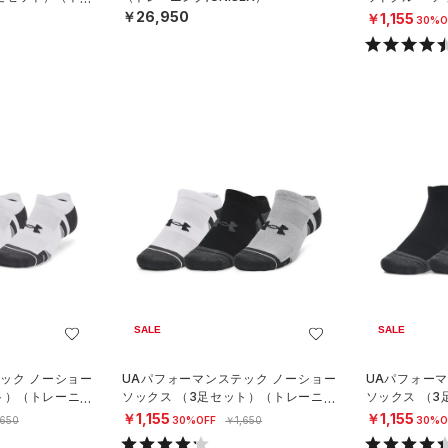
NISEX）
￥26,950
￥1,155
30%O
SALE
SALE
ック ノーショー
UAパフォーマンステック ノーショー
UAパフォー
ト）（トレーニン
ソックス （3足セット）（トレーニン
ソックス （
グ/UNISEX）
グ/UNISEX）
￥1,155
￥1,155
,650
30%OFF
￥1,650
30%O