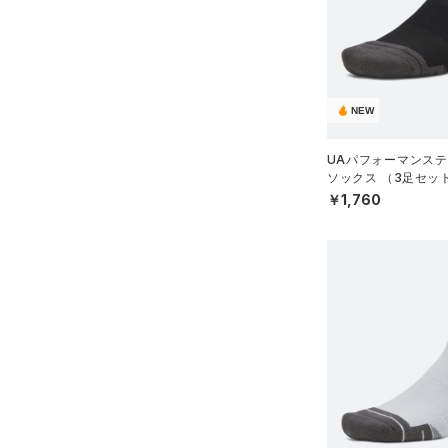
（2）
スリーブ
（4）
タオル
（0）
ボール
（0）
NEW
イヤホン＆ヘッドホン
（2）
ウォーターボトル
UAパフォーマンステ
ソックス （3足セッ
（8）
その他
グ/UNISEX）
￥1,760
シューズ
すべてのシューズ
サイズ
（6）
スポーツシューズ
YS(130cm)
カラー
（0）
スパイク
YM(140cm)
スポーツスタイルシューズ
YL(150cm)
（20）
ブラック
ホワイト
ブラウン
グリーン
XS
（4）
サンダル
S