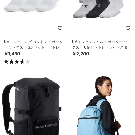
UAトレーニング コットン クオータ
UAエッセンシャル クオーター ソッ
ー ソックス （3足セット）（トレー
クス （6足セット）（ライフスタイ
ニング/UNISEX）
ル/KIDS）
￥1,430
￥2,200