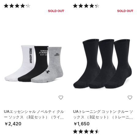
SOLD OUT
SOLD OUT
UAエッセンシャル ノベルティ クル
UAトレーニング コットン クルー ソ
ー ソックス （3足セット）（ライフ
ックス （3足セット）（トレーニン
スタイル/WOMEN）
グ/UNISEX）
￥2,420
￥1,650