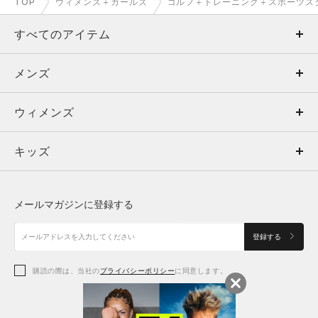
TOP
ウィメンズ＋ガールズ
ゴルフ＋トレーニング＋スポーツス
すべてのアイテム
メンズ
メンズ
ウィメンズ
トップス
ウィメンズ
キッズ
トップス
ボトムス
キッズ
トップス
ボトムス
シューズ
シューズ
メールマガジンに登録する
ボトムス
シューズ
アクセサリー
アクセサリー
登録する
シューズ
アクセサリー
購読の際は、当社の
プライバシーポリシー
に同意します。
アクセサリー
スポーツブラ