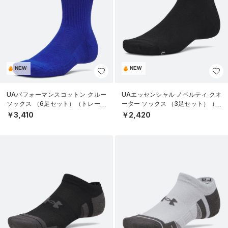
NEW
NEW
UAパフォーマンスコットン クルー
UAエッセンシャル ノベルティ クオ
ソックス （6足セット）（トレーニ
ーター ソックス （3足セット）（ラ
ング/UNISEX）
イフスタイル/UNISEX）
￥3,410
￥2,420