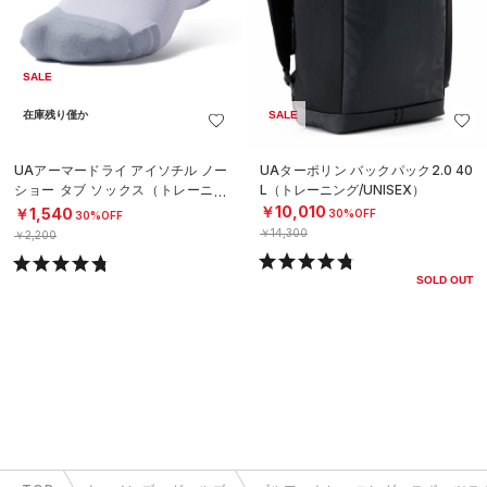
SALE
在庫残り僅か
SALE
UAアーマードライ アイソチル ノー
UAターポリン バックパック2.0 40
ショー タブ ソックス（トレーニン
L（トレーニング/UNISEX）
グ/UNISEX）
￥10,010
￥1,540
30%OFF
30%OFF
￥14,300
￥2,200
SOLD OUT