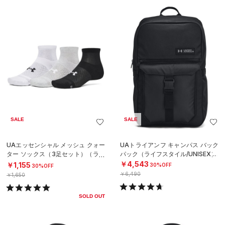
SALE
SALE
UAエッセンシャル メッシュ クォー
UAトライアンフ キャンパス バック
ター ソックス（3足セット）（ライ
パック（ライフスタイル/UNISEX）
フスタイル/UNISEX）
￥4,543
￥1,155
30%OFF
30%OFF
￥6,490
￥1,650
SOLD OUT