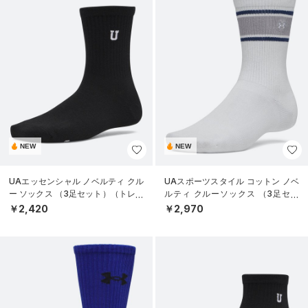
NEW
NEW
UAエッセンシャル ノベルティ クル
UAスポーツスタイル コットン ノベ
ー ソックス （3足セット）（トレー
ルティ クルーソックス （3足セッ
ニング/WOMEN）
ト）（トレーニング/UNISEX）
￥2,420
￥2,970