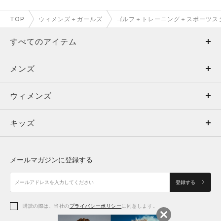
TOP
ウィメンズ＋ガールズ
ゴルフ＋トレーニング＋スポーツス
すべてのアイテム
メンズ
メンズ
ウィメンズ
トップス
ウィメンズ
キッズ
トップス
ボトムス
キッズ
トップス
ボトムス
シューズ
シューズ
メールマガジンに登録する
ボトムス
シューズ
アクセサリー
アクセサリー
登録する
シューズ
アクセサリー
購読の際は、当社の
プライバシーポリシー
に同意します。