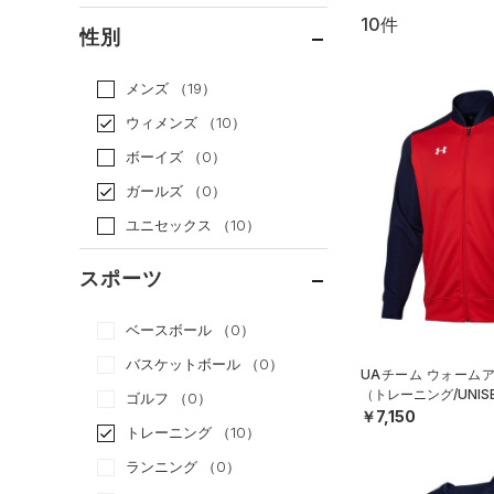
10件
通常価格
（10）
性別
セール
（0）
メンズ
（19）
ウィメンズ
（10）
ボーイズ
（0）
ガールズ
（0）
ユニセックス
（10）
スポーツ
ベースボール
（0）
バスケットボール
（0）
UAチーム ウォーム
（トレーニング/UNIS
ゴルフ
（0）
￥7,150
トレーニング
（10）
ランニング
（0）