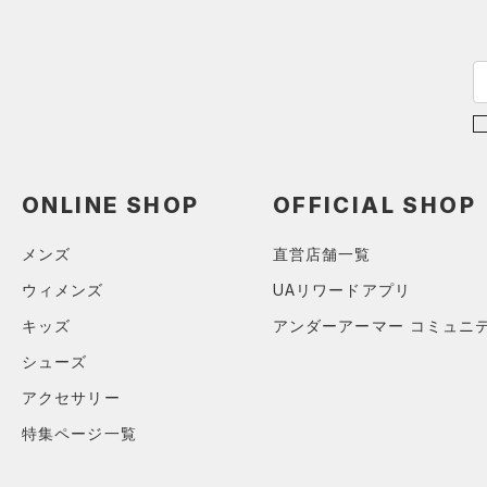
（22）
パンツ(ロングパンツ)
（3）
YXS(120cm)
カラー
（0）
スパイク
（3）
スウェット＆フリース
YS(130cm)
（8）
サックパック
スポーツスタイルシューズ
（3）
アンダーウェア
YM(140cm)
（0）
価格
（6）
ウェストバッグ
（0）
ブラック
スカート
ホワイト
ブラウン
グリーン
YL(150cm)
（1）
サンダル
（14）
ダッフルバッグ
（0）
テクノロジー
YXL(160cm)
スイムウェア
（2）
キャップ＆ビーニー
～
円
円
S
ブルー
パープル
レッド
イエロー
ONLINE SHOP
OFFICIAL SHOP
（0）
FLOW(フロー)
（0）
ベルト
在庫
M
HOVR(ホバー)
（0）
（4）
グローブ・手袋
L
メンズ
直営店舗一覧
オレンジ
その他
在庫あり
CHARGED(チャージド)
（0）
限定
（3）
アイウェア
XL
ウィメンズ
UAリワードアプリ
MICRO G(マイクロＧ)
（0）
リストバンド＆ヘッドバンド
2XL
キッズ
アンダーアーマー コミュニ
直営限定
（0）
コレクション
（2）
TRIBASE(トライベース)
3XL
シューズ
公式サイト限定
（0）
（0）
（0）
スポーツマスク
4XL
プロジェクトロック
（0）
在庫残りわずか
（0）
アクセサリー
RUSH(ラッシュ)
（0）
（39）
ソックス
5XL
ステフィン・カリー
（0）
特集ページ一覧
ISO-CHILL(アイソチル)
（0）
6XL
（0）
ネックウォーマー
アジア限定
（0）
Tech(テック)
（0）
（4）