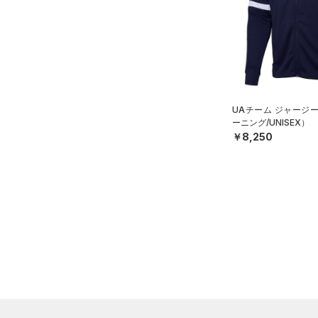
（12）
ロングTシャツ
（7）
パーカー&トレーナー
（15）
ジャケット
（10）
ジャージ
（0）
ベスト
UAチーム ジャージ
ーニング/UNISEX）
（1）
ダウン・コート
￥8,250
（23）
スポーツブラ
（0）
セットアップ
（0）
スイムウェア
ボトムス
アクセサリー
すべてのボトムス
シューズ
すべてのアクセサリー
（27）
レギンス&タイツ
すべてのシューズ
（23）
バックパック
（28）
ショートパンツ
サイズ
（41）
スポーツシューズ
ショルダー＆トートバッグ