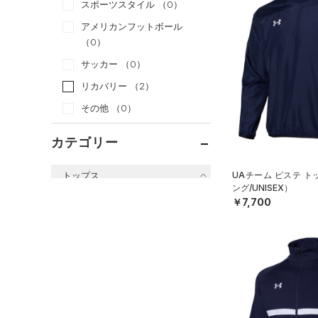
スポーツスタイル
（0）
アメリカンフットボール
（0）
サッカー
（0）
リカバリー
（2）
その他
（0）
カテゴリー
トップス
UAチーム ピステ 
ング/UNISEX）
すべてのトップス
￥7,700
（16）
ベースレイヤー
（82）
Tシャツ
（18）
タンクトップ
（6）
ポロシャツ