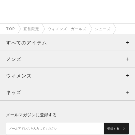
TOP
直営限定
ウィメンズ＋ガールズ
シューズ
すべてのアイテム
メンズ
メンズ
ウィメンズ
トップス
ウィメンズ
キッズ
トップス
ボトムス
キッズ
トップス
ボトムス
シューズ
シューズ
メールマガジンに登録する
ボトムス
シューズ
アクセサリー
アクセサリー
登録する