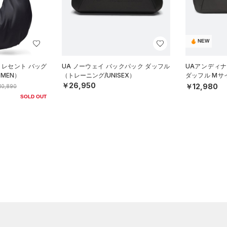
NEW
クレセント バッグ
UA ノーウェイ バックパック ダッフル
UAアンディ
MEN）
（トレーニング/UNISEX）
ダッフル Mサ
SEX）
￥26,950
￥12,980
10,890
SOLD OUT