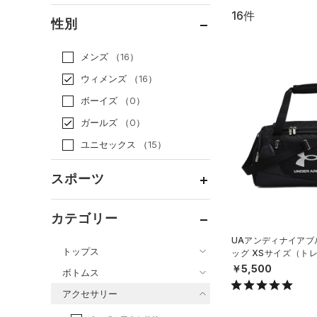
16件
通常価格
（13）
性別
セール
（3）
メンズ
（16）
ウィメンズ
（16）
ボーイズ
（0）
ガールズ
（0）
ユニセックス
（15）
スポーツ
ベースボール
（0）
カテゴリー
バスケットボール
（0）
UAアンディナイアブル
トップス
ッグ XSサイズ（トレ
ゴルフ
（0）
X）
￥5,500
ボトムス
トレーニング
すべてのトップス
（14）
アクセサリー
すべてのボトムス
ランニング
（0）
（21）
ベースレイヤー