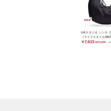
ブラック
ホワイト
ブラウン
グリーン
（4）
サンダル
ブルー
パープル
レッド
イエロー
SALE
UAスタジオ シンチ 
オレンジ
その他
（ライフスタイル/WO
￥7,623
30%OFF
￥
価格
テクノロジー
～
円
円
FLOW(フロー)
（0）
在庫
HOVR(ホバー)
（0）
在庫あり
CHARGED(チャージド)
（0）
限定
MICRO G(マイクロＧ)
（0）
直営限定
（1）
コレクション
TRIBASE(トライベース)