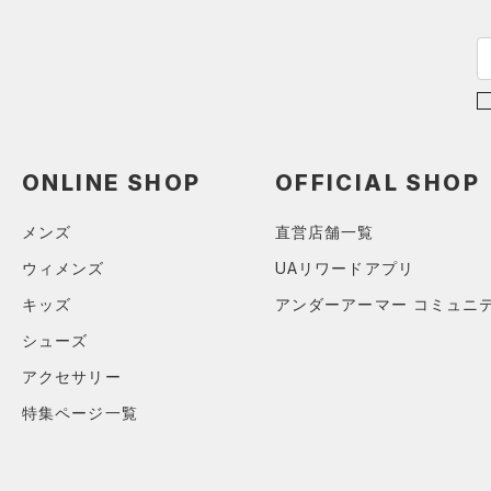
公式サイト限定
（0）
（0）
プロジェクトロック
（0）
在庫残りわずか
（0）
RUSH(ラッシュ)
（0）
ステフィン・カリー
（0）
ISO-CHILL(アイソチル)
（0）
アジア限定
（0）
Tech(テック)
（0）
COLDGEAR ARMOUR(コール
ドギアアーマー)
（0）
ONLINE SHOP
OFFICIAL SHOP
HEATGEAR ARMOUR(ヒート
ギアアーマー)
（0）
メンズ
直営店舗一覧
STORM(ストーム)
（7）
ウィメンズ
UAリワードアプリ
COLDGEAR INFRARED(コー
キッズ
アンダーアーマー コミュニ
ルドギアインフラレッド)
シューズ
（0）
AUXETIC(オーゼティック)
アクセサリー
（0）
特集ページ一覧
Charged Cotton(チャージド
コットン)
（0）
Rival Fleece(ライバルフリー