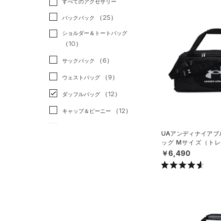
すべてのアクセサリー
（24）
スポーツスタイル
（1）
レギンス&タイツ
（63）
Tシャツ
（25）
アメリカンフットボール
バックパック
（20）
ショートパンツ
（9）
タンクトップ
（0）
ショルダー＆トートバッグ
（27）
パンツ(ロングパンツ)
（4）
ポロシャツ
（10）
サッカー
（1）
（2）
スウェット＆フリース
（9）
ロングTシャツ
リカバリー
（0）
（6）
サックパック
（2）
アンダーウェア
（4）
パーカー&トレーナー
その他
（0）
（9）
ウェストバッグ
（0）
スカート
（9）
ジャケット
（12）
ダッフルバッグ
（0）
スイムウェア
（3）
ジャージ
（12）
キャップ＆ビーニー
（0）
ベスト
（0）
ベルト
UAアンディナイアブル
（2）
ダウン・コート
ッグ Mサイズ（トレー
（3）
グローブ・手袋
X）
￥6,490
（13）
スポーツブラ
（1）
アイウェア
（0）
セットアップ
リストバンド＆ヘッドバンド
（2）
（0）
スイムウェア
（0）
スポーツマスク
（44）