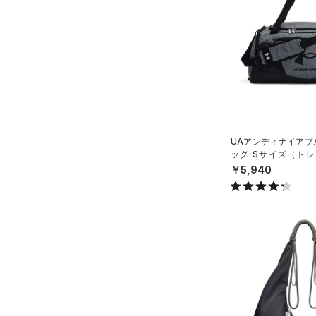
ソックス
（0）
ネックウォーマー
（3）
スリーブ
（4）
タオル
（0）
ボール
（0）
イヤホン＆ヘッドホン
UAアンディナイアブル
（2）
ウォーターボトル
ッグ Sサイズ（トレー
（8）
X）
その他
￥5,940
シューズ
すべてのシューズ
サイズ
（46）
スポーツシューズ
ONESIZE
カラー
（0）
スパイク
スポーツスタイルシューズ
（20）