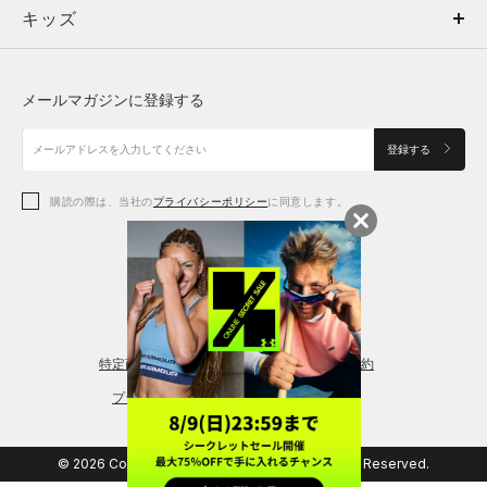
キッズ
トップス
ボトムス
キッズ
トップス
ボトムス
シューズ
シューズ
メールマガジンに登録する
ボトムス
シューズ
アクセサリー
アクセサリー
登録する
シューズ
アクセサリー
購読の際は、当社の
プライバシーポリシー
に同意します。
アクセサリー
スポーツブラ
レギンス＆タイツ
特定商取引法に基づく通販の表記
会員規約
プライバシーポリシー
© 2026 Copyright DOME Corporation. All Rights Reserved.