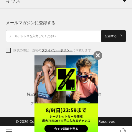
キッズ
トップス
ボトムス
キッズ
トップス
ボトムス
シューズ
シューズ
メールマガジンに登録する
ボトムス
シューズ
アクセサリー
アクセサリー
登録する
シューズ
アクセサリー
購読の際は、当社の
プライバシーポリシー
に同意します。
アクセサリー
スポーツブラ
レギンス＆タイツ
特定商取引法に基づく通販の表記
会員規約
プライバシーポリシー
© 2026 Copyright DOME Corporation. All Rights Reserved.