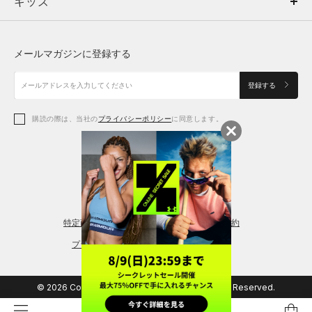
キッズ
トップス
ボトムス
キッズ
トップス
ボトムス
シューズ
シューズ
メールマガジンに登録する
ボトムス
シューズ
アクセサリー
アクセサリー
登録する
シューズ
アクセサリー
購読の際は、当社の
プライバシーポリシー
に同意します。
アクセサリー
スポーツブラ
レギンス＆タイツ
特定商取引法に基づく通販の表記
会員規約
プライバシーポリシー
© 2026 Copyright DOME Corporation. All Rights Reserved.