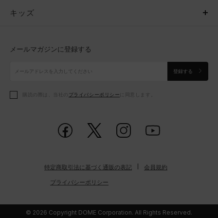
キッズ
トップス
ボトムス
キッズ
トップス
ボトムス
シューズ
シューズ
メールマガジンに登録する
ボトムス
シューズ
アクセサリー
アクセサリー
登録する
シューズ
アクセサリー
購読の際は、当社の
プライバシーポリシー
に同意します。
アクセサリー
スポーツブラ
レギンス＆タイツ
特定商取引法に基づく通販の表記
会員規約
プライバシーポリシー
© 2026 Copyright DOME Corporation. All Rights Reserved.