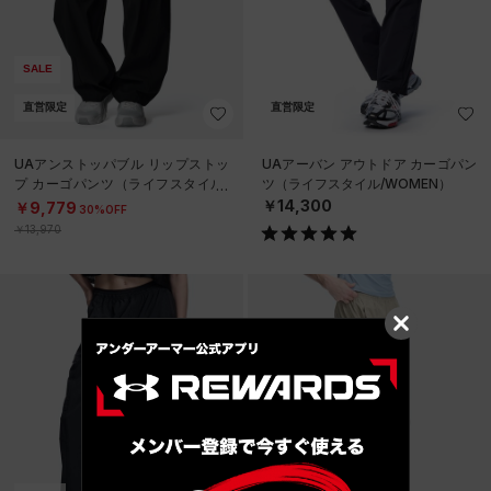
SALE
直営限定
直営限定
UAアンストッパブル リップストッ
UAアーバン アウトドア カーゴパン
プ カーゴパンツ（ライフスタイル/
ツ（ライフスタイル/WOMEN）
WOMEN）
￥14,300
￥9,779
30%OFF
￥13,970