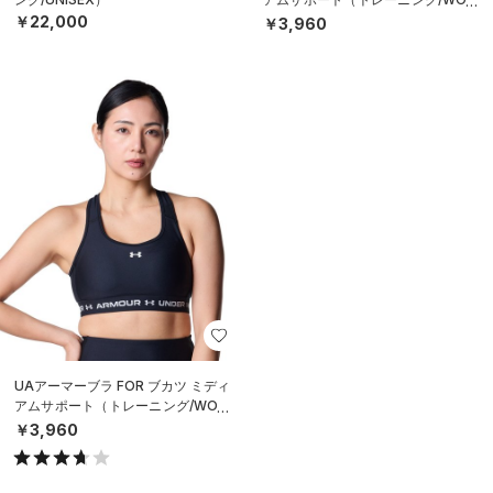
EN）
￥22,000
￥3,960
UAアーマーブラ FOR ブカツ ミディ
アムサポート（トレーニング/WOM
EN）
￥3,960