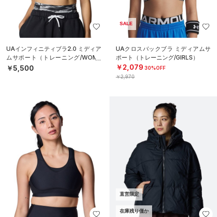
SALE
UAインフィニティブラ2.0 ミディア
UAクロスバックブラ ミディアムサ
ムサポート（トレーニング/WOME
ポート（トレーニング/GIRLS）
N）
￥2,079
￥5,500
30%OFF
￥2,970
直営限定
在庫残り僅か