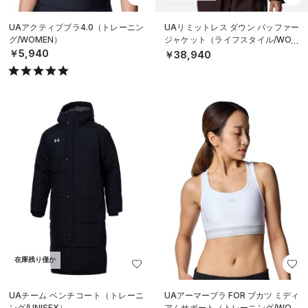
UAアクティブブラ4.0（トレーニン
UAリミットレス ダウン パッファー
グ/WOMEN）
ジャケット（ライフスタイル/WOM
EN）
￥5,940
￥38,940
在庫残り僅か
UAチーム ベンチコート（トレーニ
UAアーマーブラ FOR ブカツ ミディ
ング/UNISEX）
アムサポート（トレーニング/WOM