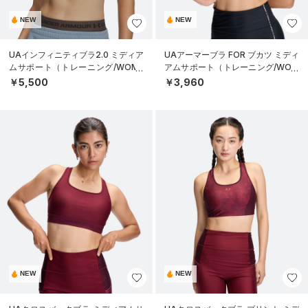
NEW
NEW
UAインフィニティブラ2.0 ミディア
UAアーマーブラ FOR ブカツ ミディ
ムサポート（トレーニング/WOME
アムサポート（トレーニング/WOM
N）
EN）
￥5,500
￥3,960
NEW
NEW