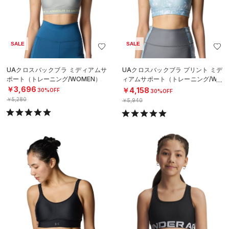
SALE
SALE
UAクロスバックブラ ミディアムサ
UAクロスバックブラ プリント ミデ
ポート（トレーニング/WOMEN）
ィアムサポート（トレーニング/WO
MEN）
￥3,696
￥4,158
30%OFF
30%OFF
￥5,280
￥5,940