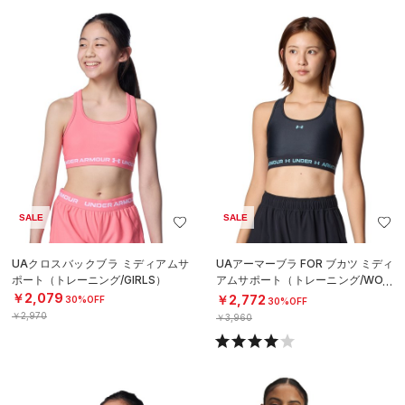
SALE
SALE
UAクロスバックブラ ミディアムサ
UAアーマーブラ FOR ブカツ ミディ
ポート（トレーニング/GIRLS）
アムサポート（トレーニング/WOM
EN）
￥2,079
￥2,772
30%OFF
30%OFF
￥2,970
￥3,960