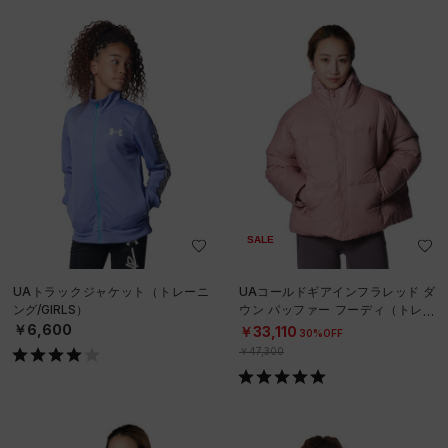
SALE
UAトラックジャケット（トレーニ
UAコールドギアインフラレッド ダ
ング/GIRLS）
ウン パッファー フーディ（トレー
ニング/WOMEN）
￥6,600
￥33,110
30%OFF
￥47,300