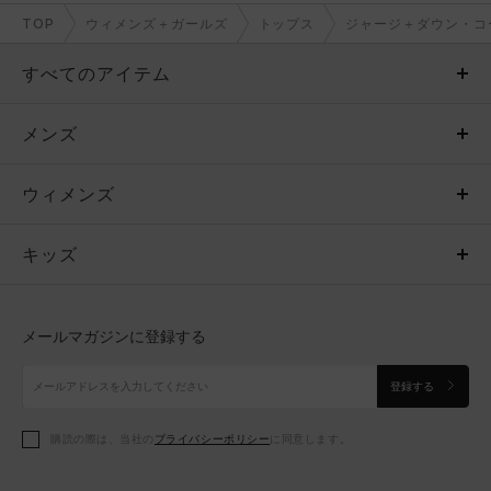
TOP
ウィメンズ＋ガールズ
トップス
ジャージ＋ダウン・コ
すべてのアイテム
メンズ
メンズ
ウィメンズ
トップス
ウィメンズ
キッズ
トップス
ボトムス
キッズ
トップス
ボトムス
シューズ
シューズ
メールマガジンに登録する
ボトムス
シューズ
アクセサリー
アクセサリー
登録する
シューズ
アクセサリー
購読の際は、当社の
プライバシーポリシー
に同意します。