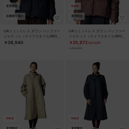
直営限定
SALE
在庫残り僅か
直営限定
UAリミットレス ダウン パッファー
UAリミットレス ダウン パッファー
ジャケット（ライフスタイル/WOM
ジャケット（ライフスタイル/WOM
EN）
EN）
￥38,940
￥25,872
30%OFF
￥36,960
SALE
SALE
直営限定
直営限定