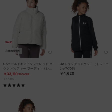
SALE
在庫残り僅か
UAコールドギアインフラレッド ダ
UAトラックジャケット（トレーニ
ウン パッファー フーディ（トレー
ング/KIDS）
ニング/WOMEN）
￥4,620
￥33,110
30%OFF
￥47,300