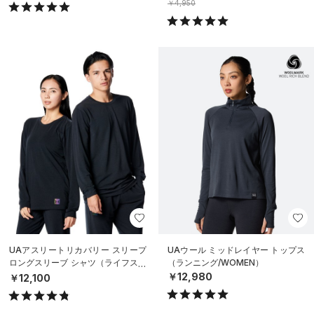
￥4,950
UAアスリートリカバリー スリープ
UAウール ミッドレイヤー トップス
ロングスリーブ シャツ（ライフスタ
（ランニング/WOMEN）
イル/UNISEX）
￥12,980
￥12,100