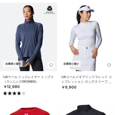
在庫残り僅か
在庫残り僅か
UAウール ミッドレイヤー トップス
UAコールドギアインフラレッド コ
（ランニング/WOMEN）
ンプレッション ロングスリーブ モ
ックネック シャツ（ゴルフ/WOME
￥12,980
￥9,900
N）