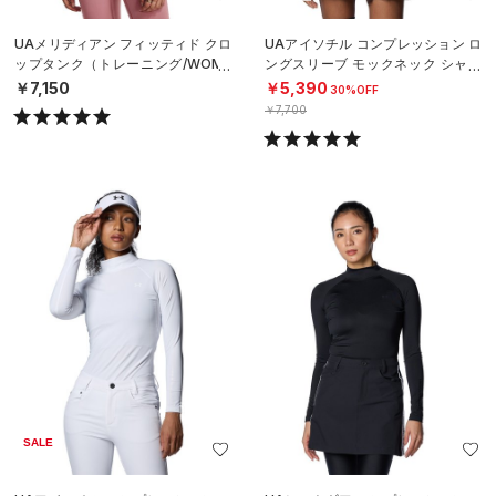
UAメリディアン フィッティド クロ
UAアイソチル コンプレッション ロ
ップタンク（トレーニング/WOME
ングスリーブ モックネック シャツ
N）
（ゴルフ/WOMEN）
￥7,150
￥5,390
30%OFF
￥7,700
SALE