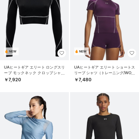
NEW
NEW
UAヒートギア エリート ロングスリ
UAヒートギア エリート ショートス
ーブ モックネック クロップシャツ
リーブ シャツ（トレーニング/WOM
（トレーニング/WOMEN）
EN）
￥7,920
￥7,480