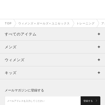
TOP
ウィメンズ＋ガールズ＋ユニセックス
トレーニング
ア
すべてのアイテム
メンズ
メンズ
ウィメンズ
トップス
ウィメンズ
キッズ
トップス
ボトムス
キッズ
トップス
ボトムス
シューズ
シューズ
メールマガジンに登録する
ボトムス
シューズ
アクセサリー
アクセサリー
登録する