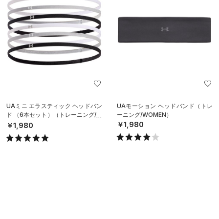
UAミニ エラスティック ヘッドバン
UAモーション ヘッドバンド（トレ
ド （6本セット）（トレーニング/W
ーニング/WOMEN）
OMEN）
￥1,980
￥1,980