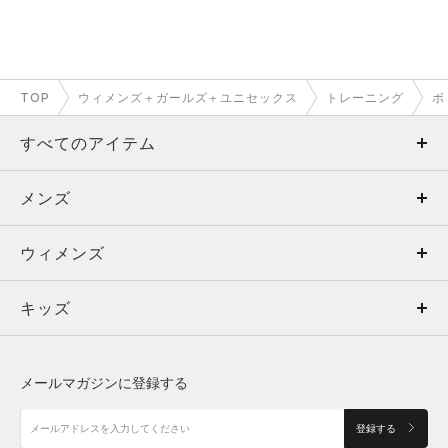
TOP
ウィメンズ＋ガールズ＋ユニセックス
トレーニング
ボ
すべてのアイテム
メンズ
メンズ
ウィメンズ
トップス
ウィメンズ
キッズ
トップス
ボトムス
キッズ
トップス
ボトムス
シューズ
シューズ
メールマガジンに登録する
ボトムス
シューズ
アクセサリー
アクセサリー
登録する