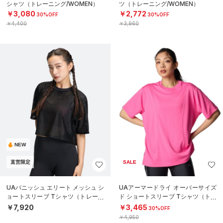
シャツ（トレーニング/WOMEN）
ツ（トレーニング/WOMEN）
￥3,080
￥2,772
30%OFF
30%OFF
￥4,400
￥3,960
NEW
直営限定
SALE
UAバニッシュ エリート メッシュ シ
UAアーマードライ オーバーサイズ
ョートスリーブ Tシャツ（トレーニ
ド ショートスリーブ Tシャツ（トレ
ング/WOMEN）
ーニング/WOMEN）
￥7,920
￥3,465
30%OFF
￥4,950