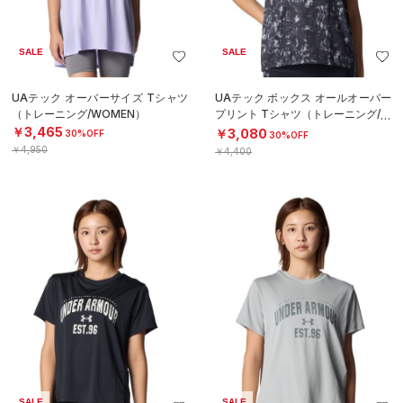
SALE
SALE
UAテック オーバーサイズ Tシャツ
UAテック ボックス オールオーバー
（トレーニング/WOMEN）
プリント Tシャツ（トレーニング/W
OMEN）
￥3,465
￥3,080
30%OFF
30%OFF
￥4,950
￥4,400
SALE
SALE