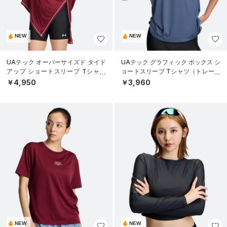
NEW
NEW
UAテック オーバーサイズド タイド
UAテック グラフィック ボックス シ
アップ ショートスリーブ Tシャツ
ョートスリーブ Tシャツ（トレーニ
（トレーニング/WOMEN）
ング/WOMEN）
￥4,950
￥3,960
NEW
NEW