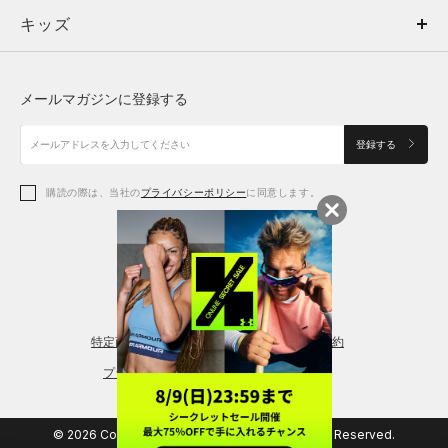
キッズ
トップス
ボトムス
キッズ
トップス
ボトムス
シューズ
シューズ
メールマガジンに登録する
ボトムス
シューズ
アクセサリー
アクセサリー
登録する
シューズ
アクセサリー
購読の際は、当社の
プライバシーポリシー
に同意します。
アクセサリー
スポーツブラ
レギンス＆タイツ
特定商取引法に基づく通販の表記
会員規約
プライバシーポリシー
© 2026 Copyright DOME Corporation. All Rights Reserved.