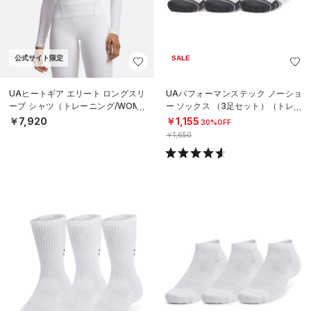
公式サイト限定
SALE
UAヒートギア エリート ロングスリ
UAパフォーマンステック ノーショ
ーブ シャツ（トレーニング/WOME
ー ソックス （3足セット）（トレー
N）
ニング/UNISEX）
￥7,920
￥1,155
30%OFF
￥1,650