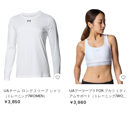
UAチーム ロングスリーブ シャツ
UAアーマーブラ FOR ブカツ ミディ
（トレーニング/WOMEN）
アムサポート（トレーニング/WOM
EN）
￥3,850
￥3,960