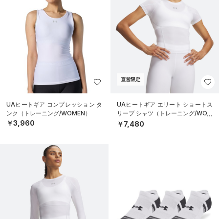
直営限定
UAヒートギア コンプレッション タ
UAヒートギア エリート ショートス
ンク（トレーニング/WOMEN）
リーブ シャツ（トレーニング/WOM
EN）
￥3,960
￥7,480