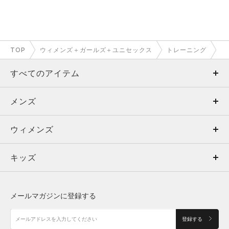
TOP
ウィメンズ＋ガールズ＋ユニセックス
トレーニング
すべてのアイテム
メンズ
メンズ
ウィメンズ
トップス
ウィメンズ
キッズ
トップス
ボトムス
キッズ
トップス
ボトムス
シューズ
シューズ
メールマガジンに登録する
ボトムス
シューズ
アクセサリー
アクセサリー
登録する