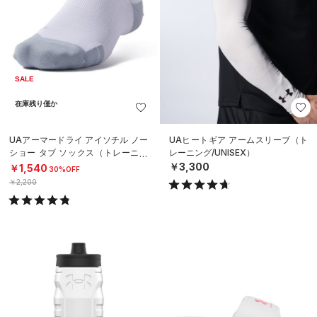
SALE
在庫残り僅か
UAアーマードライ アイソチル ノー
UAヒートギア アームスリーブ（ト
ショー タブ ソックス（トレーニン
レーニング/UNISEX）
グ/UNISEX）
￥3,300
￥1,540
30%OFF
￥2,200