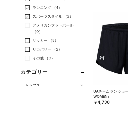
ランニング
（4）
スポーツスタイル
（2）
アメリカンフットボール
（0）
サッカー
（9）
リカバリー
（2）
その他
（0）
カテゴリー
トップス
UAチーム ラン ショ
ボトムス
すべてのトップス
WOMEN）
￥4,730
すべてのボトムス
（0）
ベースレイヤー
（3）
レギンス&タイツ
（22）
Tシャツ
（6）
ショートパンツ
（8）
タンクトップ