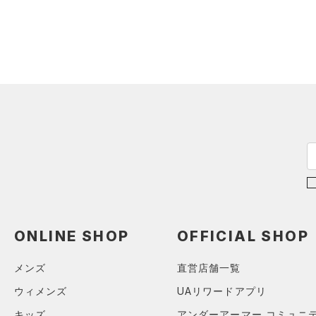
（8）
パンツ(ロングパンツ)
（0）
ポロシャツ
（0）
スウェット＆フリース
（2）
ロングTシャツ
（0）
アンダーウェア
（0）
パーカー&トレーナー
（0）
スカート
（4）
ジャケット
（0）
スイムウェア
（0）
ジャージ
（0）
ベスト
アクセサリー
シューズ
（1）
ダウン・コート
すべてのアクセサリー
（0）
スポーツブラ
すべてのシューズ
（10）
バックパック
サイズ
（0）
（37）
セットアップ
スポーツシューズ
ショルダー＆トートバッグ
（3）
YXS(120cm)
カラー
（0）
（0）
スイムウェア
スパイク
ONLINE SHOP
OFFICIAL SHOP
YS(130cm)
（0）
サックパック
スポーツスタイルシューズ
YM(140cm)
メンズ
直営店舗一覧
（27）
価格
（4）
ウェストバッグ
ブラック
ホワイト
ブラウン
グリーン
YL(150cm)
ウィメンズ
UAリワードアプリ
（3）
サンダル
（1）
ダッフルバッグ
テクノロジー
YXL(160cm)
キッズ
アンダーアーマー コミュニ