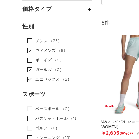
価格タイプ
6件
通常価格
（4）
性別
セール
（2）
メンズ
（25）
ウィメンズ
（6）
ボーイズ
（0）
ガールズ
（0）
ユニセックス
（2）
スポーツ
SALE
ベースボール
（0）
バスケットボール
（1）
UAフライバイ ショ
WOMEN）
ゴルフ
（0）
￥2,695
30%OFF
￥
トレーニング
（15）