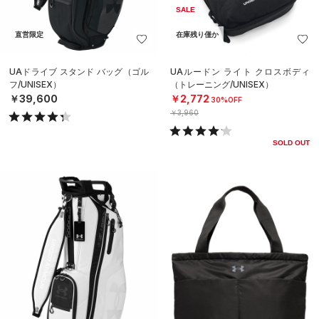
SALE
直営限定
在庫残り僅か
UAドライブ スタンド バッグ（ゴル
UAルードン ライト クロスボディ
フ/UNISEX）
（トレーニング/UNISEX）
￥39,600
￥2,772
30%OFF
￥3,960
SOLD OUT