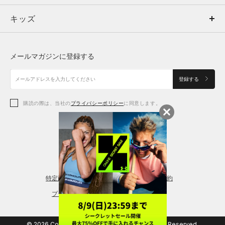
キッズ
トップス
ボトムス
キッズ
トップス
ボトムス
シューズ
シューズ
メールマガジンに登録する
ボトムス
シューズ
アクセサリー
アクセサリー
登録する
シューズ
アクセサリー
購読の際は、当社の
プライバシーポリシー
に同意します。
アクセサリー
スポーツブラ
レギンス＆タイツ
特定商取引法に基づく通販の表記
会員規約
プライバシーポリシー
© 2026 Copyright DOME Corporation. All Rights Reserved.