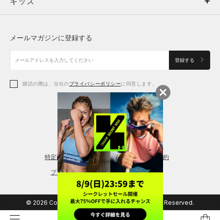
キッズ
トップス
ボトムス
キッズ
トップス
ボトムス
シューズ
シューズ
メールマガジンに登録する
ボトムス
シューズ
アクセサリー
アクセサリー
登録する
シューズ
アクセサリー
購読の際は、当社の
プライバシーポリシー
に同意します。
アクセサリー
スポーツブラ
レギンス＆タイツ
特定商取引法に基づく通販の表記
会員規約
プライバシーポリシー
© 2026 Copyright DOME Corporation. All Rights Reserved.