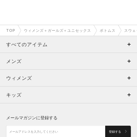
TOP
ウィメンズ＋ガールズ＋ユニセックス
ボトムス
スウェ
すべてのアイテム
メンズ
メンズ
ウィメンズ
トップス
ウィメンズ
キッズ
トップス
ボトムス
キッズ
トップス
ボトムス
シューズ
シューズ
メールマガジンに登録する
ボトムス
シューズ
アクセサリー
アクセサリー
登録する