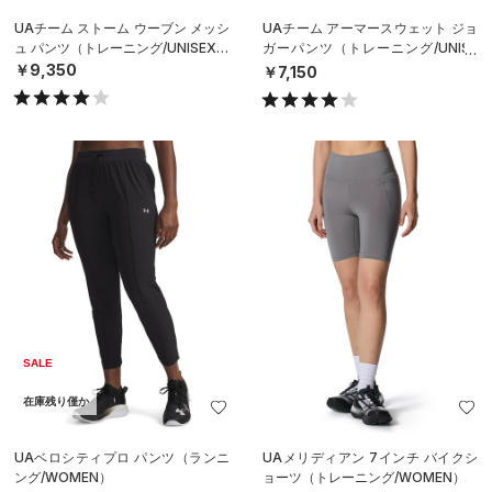
UAチーム ストーム ウーブン メッシ
UAチーム アーマースウェット ジョ
ュ パンツ（トレーニング/UNISEX）
ガーパンツ（トレーニング/UNISE
X）
￥9,350
￥7,150
SALE
在庫残り僅か
UAベロシティプロ パンツ（ランニ
UAメリディアン 7インチ バイクシ
ング/WOMEN）
ョーツ（トレーニング/WOMEN）