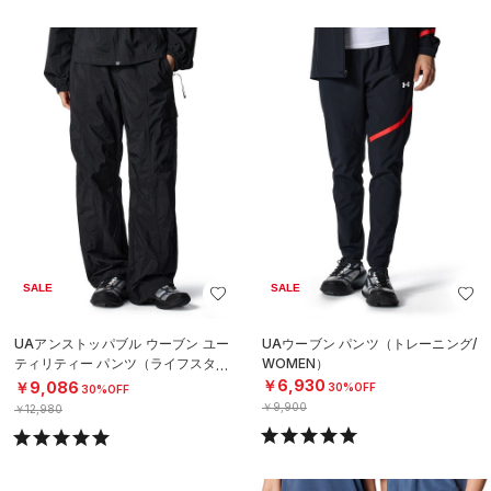
SALE
SALE
UAアンストッパブル ウーブン ユー
UAウーブン パンツ（トレーニング/
ティリティー パンツ（ライフスタイ
WOMEN）
ル/WOMEN）
￥6,930
￥9,086
30%OFF
30%OFF
￥9,900
￥12,980