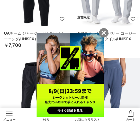
直営限定
UAチーム ジャージー パンツ（トレ
UAアスリートリカバリー コージー
ーニング/UNISEX）
パンツ（ライフスタイル/UNISEX）
￥7,700
￥15,400
検索
お気に入りリスト
カート
メニュー
NEW