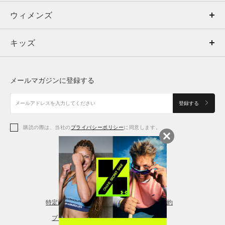
ウィメンズ
トップス
ウィメンズ
キッズ
トップス
ボトムス
キッズ
トップス
ボトムス
シューズ
シューズ
メールマガジンに登録する
ボトムス
シューズ
アクセサリー
アクセサリー
登録する
シューズ
アクセサリー
購読の際は、当社の
プライバシーポリシー
に同意します。
アクセサリー
スポーツブラ
レギンス＆タイツ
特定商取引法に基づく通販の表記
会員規約
プライバシーポリシー