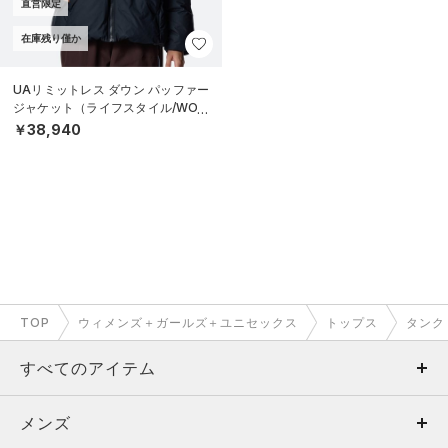
直営限定
在庫残り僅か
UAリミットレス ダウン パッファー
ジャケット（ライフスタイル/WOM
EN）
￥38,940
TOP
ウィメンズ＋ガールズ＋ユニセックス
トップス
タンク
すべてのアイテム
メンズ
メンズ