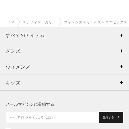
TOP
ステフィン・カリー
ウィメンズ＋ガールズ＋ユニセックス
すべてのアイテム
メンズ
メンズ
ウィメンズ
トップス
ウィメンズ
キッズ
トップス
ボトムス
キッズ
トップス
ボトムス
シューズ
シューズ
メールマガジンに登録する
ボトムス
シューズ
アクセサリー
アクセサリー
登録する