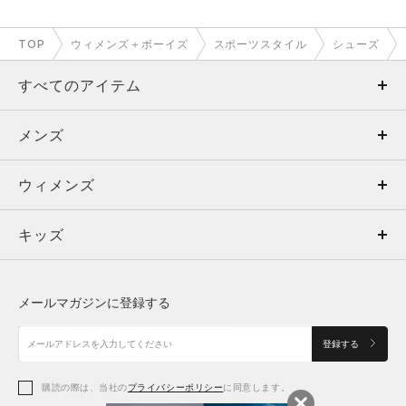
TOP
ウィメンズ＋ボーイズ
スポーツスタイル
シューズ
すべてのアイテム
メンズ
メンズ
ウィメンズ
トップス
ウィメンズ
キッズ
トップス
ボトムス
キッズ
トップス
ボトムス
シューズ
シューズ
メールマガジンに登録する
ボトムス
シューズ
アクセサリー
アクセサリー
登録する
シューズ
アクセサリー
購読の際は、当社の
プライバシーポリシー
に同意します。