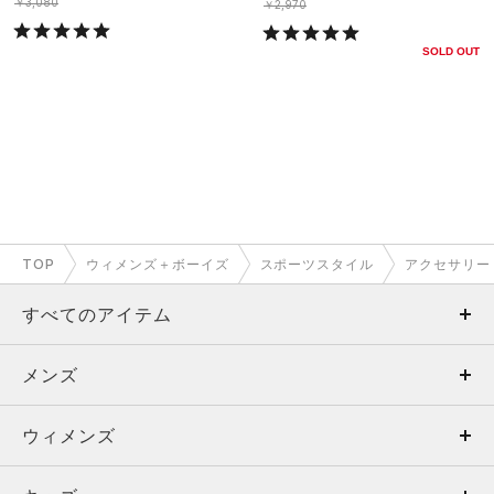
￥3,080
￥2,970
SOLD OUT
TOP
ウィメンズ＋ボーイズ
スポーツスタイル
アクセサリー
すべてのアイテム
メンズ
メンズ
ウィメンズ
トップス
ウィメンズ