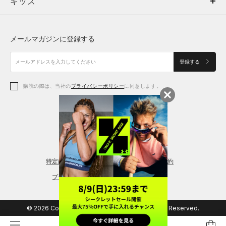
キッズ
トップス
ボトムス
キッズ
トップス
ボトムス
シューズ
シューズ
メールマガジンに登録する
ボトムス
シューズ
アクセサリー
アクセサリー
登録する
シューズ
アクセサリー
購読の際は、当社の
プライバシーポリシー
に同意します。
アクセサリー
スポーツブラ
レギンス＆タイツ
特定商取引法に基づく通販の表記
会員規約
プライバシーポリシー
© 2026 Copyright DOME Corporation. All Rights Reserved.