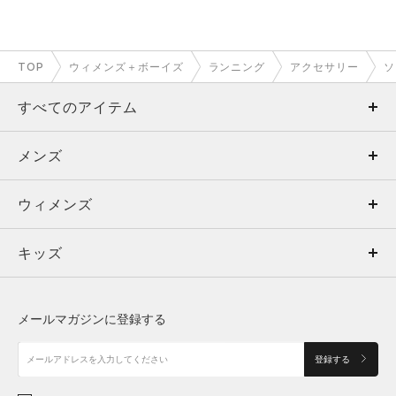
TOP
ウィメンズ＋ボーイズ
ランニング
アクセサリー
ソ
すべてのアイテム
メンズ
メンズ
ウィメンズ
トップス
ウィメンズ
キッズ
トップス
ボトムス
キッズ
トップス
ボトムス
シューズ
シューズ
メールマガジンに登録する
ボトムス
シューズ
アクセサリー
アクセサリー
登録する