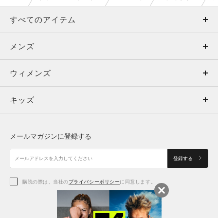
すべてのアイテム
メンズ
メンズ
ウィメンズ
トップス
ウィメンズ
キッズ
トップス
ボトムス
キッズ
トップス
ボトムス
シューズ
シューズ
メールマガジンに登録する
ボトムス
シューズ
アクセサリー
アクセサリー
登録する
シューズ
アクセサリー
購読の際は、当社の
プライバシーポリシー
に同意します。
アクセサリー
スポーツブラ