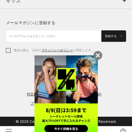
キッズ
トップス
ボトムス
キッズ
トップス
ボトムス
シューズ
シューズ
メールマガジンに登録する
ボトムス
シューズ
アクセサリー
アクセサリー
登録する
シューズ
アクセサリー
購読の際は、当社の
プライバシーポリシー
に同意します。
アクセサリー
スポーツブラ
レギンス＆タイツ
特定商取引法に基づく通販の表記
会員規約
プライバシーポリシー
© 2026 Copyright DOME Corporation. All Rights Reserved.