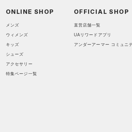
スウェット＆フリース
（5）
ロングTシャツ
（4）
サックパック
（2）
アンダーウェア
ONLINE SHOP
OFFICIAL SHOP
（5）
パーカー&トレーナー
（6）
ウェストバッグ
（0）
スカート
（6）
ジャケット
（11）
ダッフルバッグ
メンズ
直営店舗一覧
（1）
スイムウェア
（2）
ジャージ
（2）
ウィメンズ
UAリワードアプリ
キャップ＆ビーニー
（0）
ベスト
（0）
キッズ
アンダーアーマー コミュニ
ベルト
（1）
ダウン・コート
シューズ
（2）
グローブ・手袋
（10）
スポーツブラ
アクセサリー
（1）
アイウェア
（1）
セットアップ
特集ページ一覧
リストバンド＆ヘッドバンド
（2）
（1）
スイムウェア
（0）
スポーツマスク
（18）
ソックス
（0）
ネックウォーマー
（1）
スリーブ
（3）
タオル