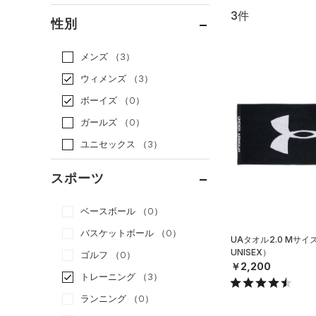
3件
通常価格
（2）
性別
セール
（1）
メンズ
（3）
ウィメンズ
（3）
ボーイズ
（0）
ガールズ
（0）
ユニセックス
（3）
スポーツ
ベースボール
（0）
バスケットボール
（0）
UAタオル2.0 Mサ
UNISEX）
ゴルフ
（0）
￥2,200
トレーニング
（3）
ランニング
（0）