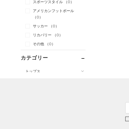
スポーツスタイル
（0）
アメリカンフットボール
（0）
サッカー
（0）
リカバリー
（0）
その他
（0）
カテゴリー
トップス
ボトムス
すべてのトップス
アクセサリー
すべてのボトムス
（12）
ベースレイヤー
すべてのアクセサリー
（19）
レギンス&タイツ
（35）
Tシャツ
（17）
バックパック
（13）
ショートパンツ
（6）
タンクトップ
ショルダー＆トートバッグ
（14）
パンツ(ロングパンツ)
（2）
ポロシャツ
（3）
（2）