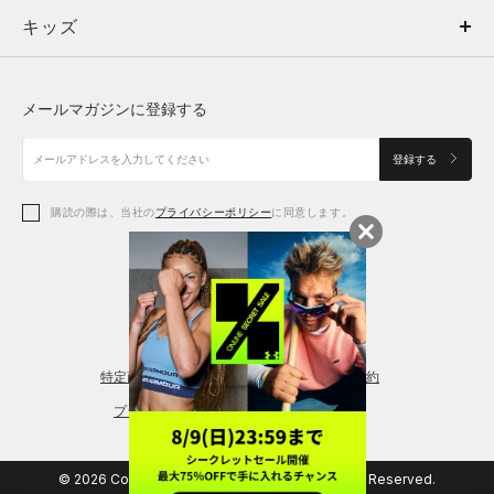
キッズ
トップス
ボトムス
キッズ
トップス
ボトムス
シューズ
シューズ
メールマガジンに登録する
ボトムス
シューズ
アクセサリー
アクセサリー
登録する
シューズ
アクセサリー
購読の際は、当社の
プライバシーポリシー
に同意します。
アクセサリー
スポーツブラ
レギンス＆タイツ
特定商取引法に基づく通販の表記
会員規約
プライバシーポリシー
© 2026 Copyright DOME Corporation. All Rights Reserved.