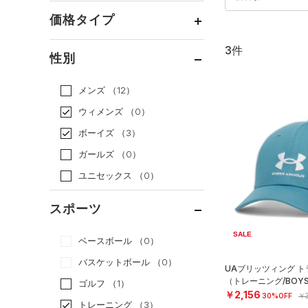
価格タイプ
3件
通常価格
（2）
性別
セール
（1）
メンズ
（12）
ウィメンズ
（0）
ボーイズ
（3）
ガールズ
（0）
ユニセックス
（0）
スポーツ
SALE
ベースボール
（0）
バスケットボール
（0）
UAブリッツィング 
（トレーニング/BOY
ゴルフ
（1）
￥2,156
30%OFF
￥3
トレーニング
（3）