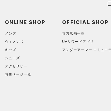
ショルダー＆トートバッグ
（21）
パンツ(ロングパンツ)
（6）
ポロシャツ
（3）
（3）
スウェット＆フリース
（14）
ロングTシャツ
（8）
サックパック
（3）
アンダーウェア
ONLINE SHOP
OFFICIAL SHOP
（8）
パーカー&トレーナー
（6）
ウェストバッグ
（0）
スカート
（13）
ジャケット
（14）
メンズ
直営店舗一覧
ダッフルバッグ
（2）
スイムウェア
（10）
ジャージ
（3）
ウィメンズ
UAリワードアプリ
キャップ＆ビーニー
（0）
ベスト
キッズ
アンダーアーマー コミュニ
（0）
ベルト
（1）
ダウン・コート
シューズ
（2）
グローブ・手袋
（21）
スポーツブラ
アクセサリー
（3）
アイウェア
（3）
セットアップ
特集ページ一覧
リストバンド＆ヘッドバンド
（2）
（2）
スイムウェア
（0）
スポーツマスク
（33）
ソックス
（0）
ネックウォーマー