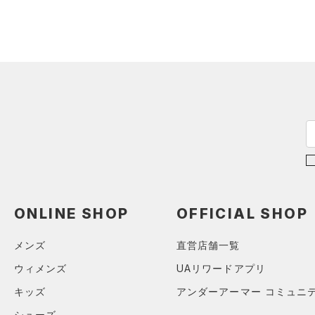
スウェット＆フリース
（14）
ロングTシャツ
（8）
サックパック
（3）
アンダーウェア
（8）
パーカー&トレーナー
（6）
ウェストバッグ
（0）
スカート
（13）
ジャケット
（14）
ダッフルバッグ
（2）
スイムウェア
（10）
ジャージ
（3）
キャップ＆ビーニー
（0）
ベスト
（0）
ベルト
（1）
ダウン・コート
（2）
グローブ・手袋
（21）
スポーツブラ
（3）
アイウェア
（3）
セットアップ
リストバンド＆ヘッドバンド
（2）
（2）
スイムウェア
ONLINE SHOP
OFFICIAL SHOP
（0）
スポーツマスク
（33）
ソックス
メンズ
直営店舗一覧
（0）
ネックウォーマー
ウィメンズ
UAリワードアプリ
（2）
スリーブ
キッズ
アンダーアーマー コミュニ
（6）
タオル
シューズ