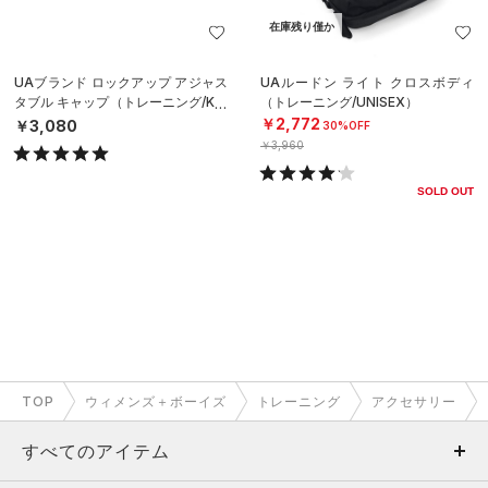
在庫残り僅か
UAブランド ロックアップ アジャス
UAルードン ライト クロスボディ
タブル キャップ（トレーニング/KID
（トレーニング/UNISEX）
S）
￥2,772
￥3,080
30%OFF
￥3,960
SOLD OUT
TOP
ウィメンズ＋ボーイズ
トレーニング
アクセサリー
すべてのアイテム