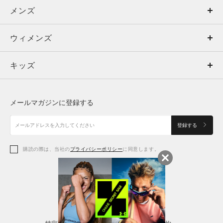
メンズ
メンズ
ウィメンズ
トップス
ウィメンズ
キッズ
トップス
ボトムス
キッズ
トップス
ボトムス
シューズ
シューズ
メールマガジンに登録する
ボトムス
シューズ
アクセサリー
アクセサリー
登録する
シューズ
アクセサリー
購読の際は、当社の
プライバシーポリシー
に同意します。
アクセサリー
スポーツブラ
レギンス＆タイツ