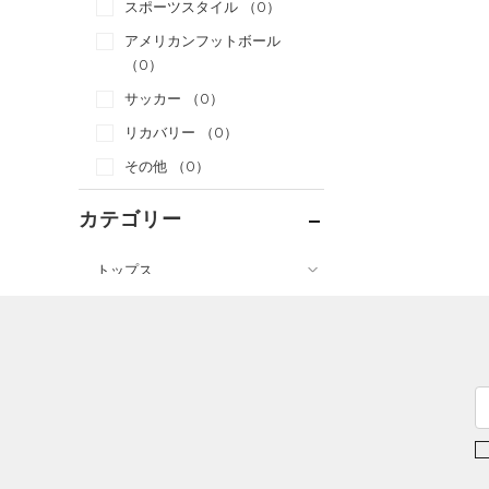
スポーツスタイル
（0）
アメリカンフットボール
（0）
サッカー
（0）
リカバリー
（0）
その他
（0）
カテゴリー
トップス
ボトムス
すべてのトップス
すべてのボトムス
（21）
ベースレイヤー
（24）
レギンス&タイツ
（96）
Tシャツ
（24）
ショートパンツ
（13）
タンクトップ
（21）
パンツ(ロングパンツ)
（6）
ポロシャツ
（3）