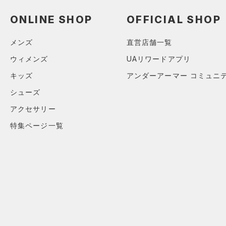
スウェット＆フリース
（14）
ロングTシャツ
（3）
アンダーウェア
ONLINE SHOP
OFFICIAL SHOP
（8）
パーカー&トレーナー
（0）
スカート
（13）
ジャケット
メンズ
直営店舗一覧
（2）
スイムウェア
（10）
ジャージ
ウィメンズ
UAリワードアプリ
（0）
ベスト
アクセサリー
キッズ
アンダーアーマー コミュニ
シューズ
（1）
ダウン・コート
すべてのアクセサリー
シューズ
（21）
スポーツブラ
すべてのシューズ
（23）
バックパック
アクセサリー
サイズ
（3）
（6）
セットアップ
スポーツシューズ
ショルダー＆トートバッグ
特集ページ一覧
（3）
サイズがありません。
カラー
（0）
（2）
スイムウェア
スパイク
（8）
サックパック
スポーツスタイルシューズ
（0）
価格
（6）
ウェストバッグ
ブラック
ホワイト
ブラウン
グリーン
（1）
サンダル
（14）
ダッフルバッグ
テクノロジー
（3）
キャップ＆ビーニー
～
円
円
ブルー
パープル
レッド
イエロー
（0）
FLOW(フロー)
（0）
ベルト
在庫