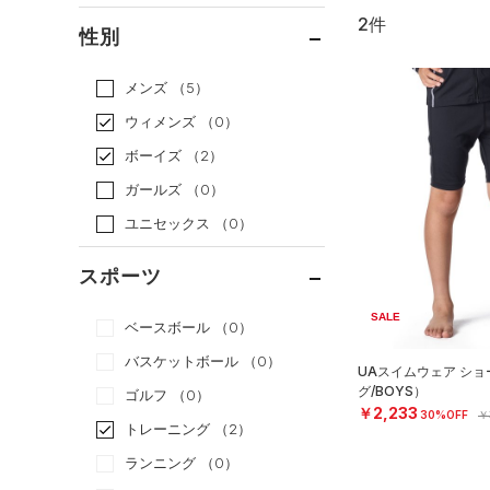
2件
通常価格
（0）
性別
セール
（2）
メンズ
（5）
ウィメンズ
（0）
ボーイズ
（2）
ガールズ
（0）
ユニセックス
（0）
スポーツ
SALE
ベースボール
（0）
バスケットボール
（0）
UAスイムウェア シ
グ/BOYS）
ゴルフ
（0）
￥2,233
30%OFF
￥
トレーニング
（2）
ランニング
（0）